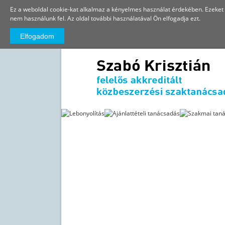
Ez a weboldal cookie-kat alkalmaz a kényelmes használat érdekében. Ezeket 
nem használunk fel. Az oldal további használatával Ön elfogadja ezt.