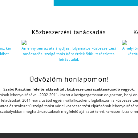
Közbeszerzési tanácsadás
K
hoz kér
Amennyiben az átalánydíjas, folyamatos közbeszerzési
A helyi 
ldheti
tanácsadási szolgáltatás iránt érdeklődik, itt részletes
készít
leírást talál.
Üdvözlöm honlapomon!
Szabó Krisztián felelős akkreditált közbeszerzési szaktanácsadó vagyok.
rások lebonyolításával. 2002-2011. között a közigazgatásban dolgoztam, helyi ö
i feladatokat. 2011 márciusától egyéni vállalkozóként foglalkozom a közbeszerzé
ntos és szakszerű szolgáltatást vár el közbeszerzési eljárásának lebonyolításáho
gszabályokban meghatározottaknak megfelelő ajánlatot tenni, keressen bizalomm