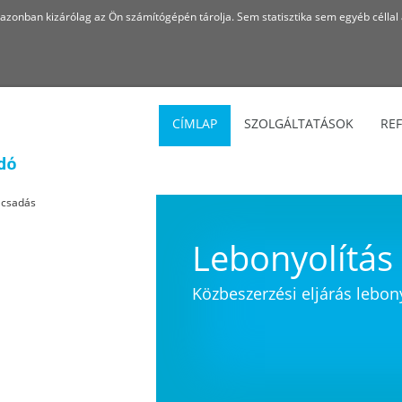
azonban kizárólag az Ön számítógépén tárolja. Sem statisztika sem egyéb céllal
CÍMLAP
SZOLGÁLTATÁSOK
RE
Lebonyolítás
Közbeszerzési eljárás lebon