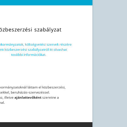
özbeszerzési szabályzat
önkormányzatok, költségvetési szervek részére
ett közbeszerzési szabályzatról itt olvashat
további információkat.
nkormányzatoknál láttam el közbeszerzési,
sekkel, beruházás-szervezéssel.
z, illetve
ajánlattevőként
szeretne a
al.