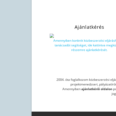
Ajánlatkérés
Amennyiben konkrét közbeszerzési eljárás
tanácsadói segítséget, ide kattintva megkü
részemre ajánlatkérését.
2004. óta foglalkozom közbeszerzési eljá
projektmenedzseri, pályázatíró
Amennyiben
ajánlatkérői oldalon
po
jo