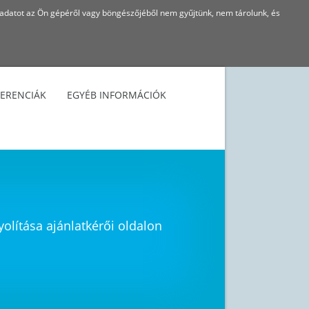
 adatot az Ön gépéről vagy böngészőjéből nem gyűjtünk, nem tárolunk, és
FERENCIÁK
EGYÉB INFORMÁCIÓK
yolítása ajánlatkérői oldalon